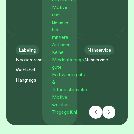
Motive
und
kleinere
bis
mittlere
Auflagen.
Labeling
Nähservice
Keine
Nackentransferlabeling
Nähservice
Mindestmenge,
gute
Weblabel
Farbwiedergabe
Hangtags
&
fotoreaslistische
Motive,
weiches
Tragegefühl.