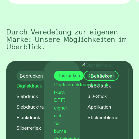
Durch Veredelung zur eigenen
Marke: Unsere Möglichkeiten im
Überblick.
Bedrucken
Besticken
Bedrucken
Digitaldruck
Digitaldrucktransferdruck
Digitaldruck
Direktstick
(kurz:
Siebdruck
3D-Stick
DTF)
Siebdrucktransfer
Applikation
eignet
sich
Flockdruck
Stickembleme
für
Silberreflex
bunte,
detailreiche